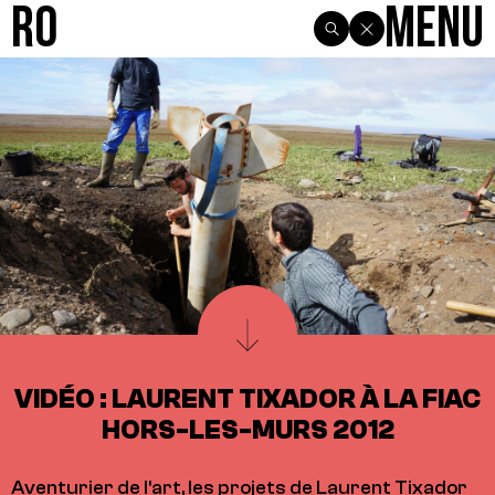
R0
Menu
VIDÉO : LAURENT TIXADOR À LA FIAC
HORS-LES-MURS 2012
Aventurier de l'art, les projets de Laurent Tixador