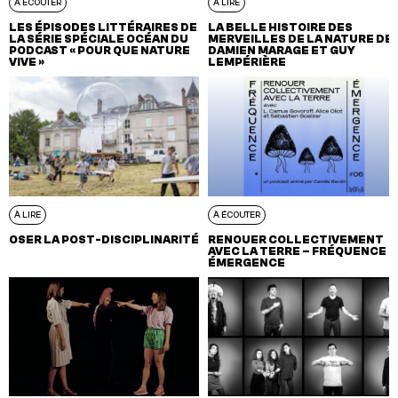
À ÉCOUTER
À LIRE
LES ÉPISODES LITTÉRAIRES DE
LA BELLE HISTOIRE DES
LA SÉRIE SPÉCIALE OCÉAN DU
MERVEILLES DE LA NATURE DE
PODCAST « POUR QUE NATURE
DAMIEN MARAGE ET GUY
VIVE »
LEMPÉRIÈRE
À LIRE
À ÉCOUTER
OSER LA POST-DISCIPLINARITÉ
RENOUER COLLECTIVEMENT
AVEC LA TERRE – FRÉQUENCE
ÉMERGENCE