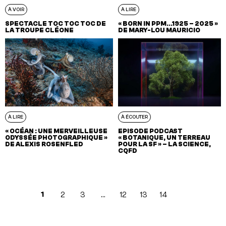
À VOIR
À LIRE
SPECTACLE TOC TOC TOC DE
« BORN IN PPM…1925 – 2025 »
LA TROUPE CLÉONE
DE MARY-LOU MAURICIO
À LIRE
À ÉCOUTER
« OCÉAN : UNE MERVEILLEUSE
EPISODE PODCAST
ODYSSÉE PHOTOGRAPHIQUE »
« BOTANIQUE, UN TERREAU
DE ALEXIS ROSENFLED
POUR LA SF » – LA SCIENCE,
CQFD
1
2
3
…
12
13
14