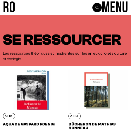
R0
Menu
VOIR TOUS LES ARTICLES
À CONNAÎTRE
À ÉCOUTER
À LIRE
À VOIR
SE RESSOURCER
Les
ressources
théoriques
et
inspirantes
sur
les
enjeux
croisés
culture
et
écologie.
À LIRE
À LIRE
AQUA DE GASPARD KOENIG
BÛCHERON DE MATHIAS
BONNEAU