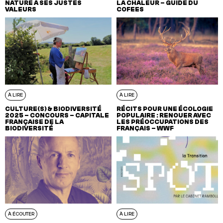
NATURE À SES JUSTES
LA CHALEUR – GUIDE DU
VALEURS
COFEES
À LIRE
À LIRE
CULTURE(S) & BIODIVERSITÉ
RÉCITS POUR UNE ÉCOLOGIE
2025 – CONCOURS – CAPITALE
POPULAIRE : RENOUER AVEC
FRANÇAISE DE LA
LES PRÉOCCUPATIONS DES
BIODIVERSITÉ
FRANÇAIS – WWF
À ÉCOUTER
À LIRE