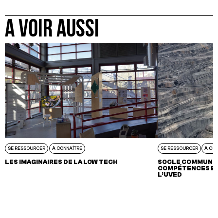
A VOIR AUSSI
SE RESSOURCER
À CONNAÎTRE
SE RESSOURCER
À CO
LES IMAGINAIRES DE LA LOW TECH
SOCLE COMMUN D
COMPÉTENCES EN
L’UVED