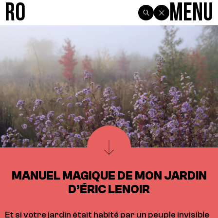
R0
Menu
MANUEL MAGIQUE DE MON JARDIN
D’ÉRIC LENOIR
Et si votre jardin était habité par un peuple invisible