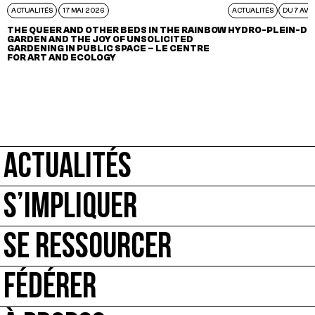
ACTUALITÉS
17 MAI 2026
ACTUALITÉS
DU 7 AVR
THE QUEER AND OTHER BEDS IN THE RAINBOW
HYDRO-PLEIN-DE
GARDEN AND THE JOY OF UNSOLICITED
GARDENING IN PUBLIC SPACE – LE CENTRE
FOR ART AND ECOLOGY
ACTUALITÉS
S’IMPLIQUER
SE RESSOURCER
FÉDÉRER