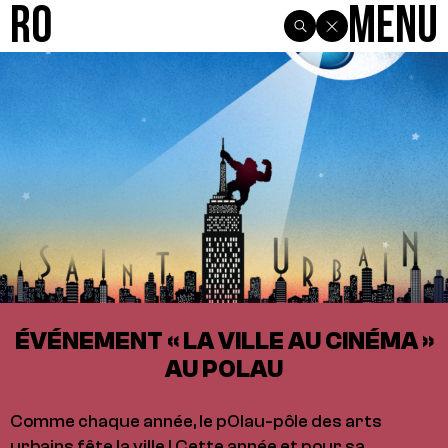
R0
Menu
ÉVÉNEMENT « LA VILLE AU CINÉMA »
AU POLAU
Comme chaque année, le pOlau-pôle des arts
urbains fête la ville ! Cette année et pour sa