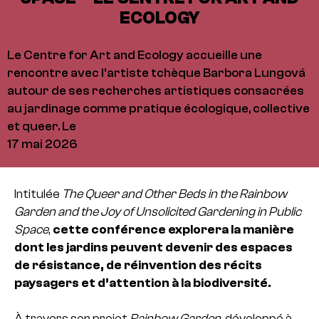
ECOLOGY
Le Centre for Art and Ecology accueille une
rencontre avec l’artiste tchèque Barbora Lungová
autour de ses recherches artistiques consacrées
au jardinage comme pratique écologique, collective
et queer. Le
17 mai 2026
Intitulée
The Queer and Other Beds in the Rainbow
Garden and the Joy of Unsolicited Gardening in Public
Space
,
cette conférence explorera la manière
dont les jardins peuvent devenir des espaces
de résistance, de réinvention des récits
paysagers et d’attention à la biodiversité.
À travers son projet
Rainbow Garden
, développé à