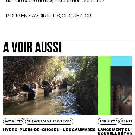
dans le cadre de l’exposition des lauréat·es.
POUR EN SAVOIR PLUS, CLIQUEZ ICI !
A VOIR AUSSI
ACTUALITÉS
DU 7 AVR 2026 AU 9 AVR 2026
ACTUALITÉS
24 MAR 
HYDRO-PLEIN-DE-CHOSES – LES GAMMARES
LANCEMENT DU M
NOUVELLE ÉTHIQU