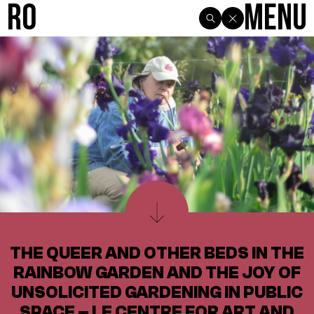
R0
Menu
THE QUEER AND OTHER BEDS IN THE
RAINBOW GARDEN AND THE JOY OF
UNSOLICITED GARDENING IN PUBLIC
SPACE – LE CENTRE FOR ART AND