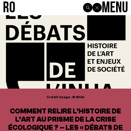
R0
Menu
Crédit image : © INHA
COMMENT RELIRE L’HISTOIRE DE
L’ART AU PRISME DE LA CRISE
ÉCOLOGIQUE ? – LES « DÉBATS DE