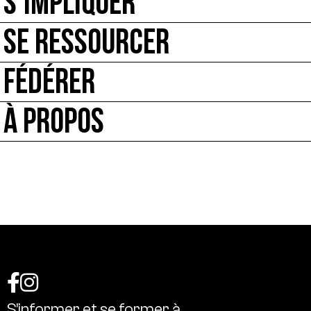
S’IMPLIQUER
SE RESSOURCER
FÉDÉRER
À PROPOS
S’informer
et
se
former
à