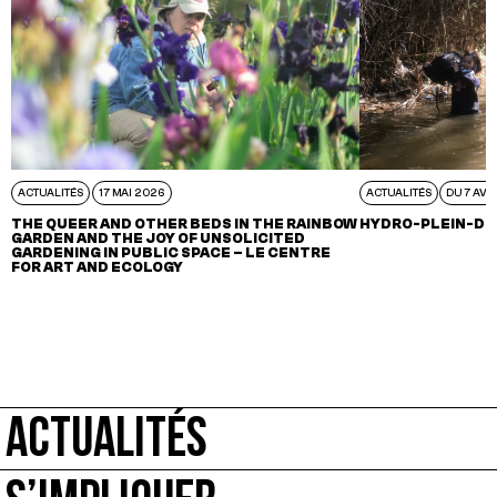
ACTUALITÉS
17 MAI 2026
ACTUALITÉS
DU 7 AVR
THE QUEER AND OTHER BEDS IN THE RAINBOW
HYDRO-PLEIN-DE
GARDEN AND THE JOY OF UNSOLICITED
GARDENING IN PUBLIC SPACE – LE CENTRE
FOR ART AND ECOLOGY
ACTUALITÉS