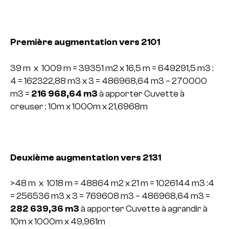
Première augmentation vers 2101
39 m x 1009 m = 39351 m2 x 16,5 m = 649291,5 m3 :
4 = 162322,88 m3 x 3 =
486968,64 m3 – 270000
m3 =
216 968,64 m3
à apporter
Cuvette à
creuser : 10m x 1000m x 21,6968m
Deuxième augmentation vers 2131
>48 m x 1018 m = 48864 m2 x 21 m = 1026144 m3 :4
= 256536 m3 x 3 =
769608 m3 – 486968,64 m3 =
282 639,36 m3
à apporter
Cuvette à agrandir à
10m x 1000m x 49,961m