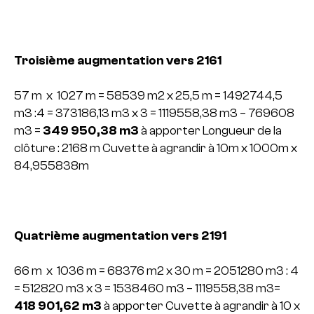
Troisième augmentation vers 2161
57 m x 1027 m = 58539 m2 x 25,5 m = 1492744,5
m3 :4 = 373186,13 m3 x 3 =
1119558,38 m3 – 769608
m3 =
349 950,38 m3
à apporter
Longueur de la
clôture : 2168 m
Cuvette à agrandir à 10m x 1000m x
84,955838m
Quatrième augmentation vers 2191
66 m x 1036 m = 68376 m2 x 30 m = 2051280 m3 : 4
= 512820 m3 x 3 =
1538460 m3 – 1119558,38 m3=
418 901,62
m3
à apporter
Cuvette à agrandir à 10 x