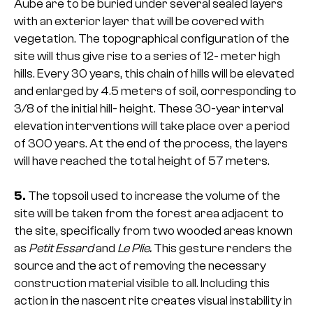
Aube are to be buried under several sealed layers
with an exterior layer that will be covered with
vegetation. The topographical configuration of the
site will thus give rise to a series of 12- meter high
hills. Every 30 years, this chain of hills will be elevated
and enlarged by 4.5 meters of soil, corresponding to
3/8 of the initial hill- height. These 30-year interval
elevation interventions will take place over a period
of 300 years. At the end of the process, the layers
will have reached the total height of 57 meters.
5.
The topsoil used to increase the volume of the
site will be taken from the forest area adjacent to
the site, specifically from two wooded areas known
as
Petit Essard
and
Le Plie.
This gesture renders the
source and the act of removing the necessary
construction material visible to all. Including this
action in the nascent rite creates visual instability in