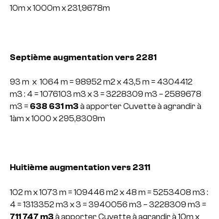
10m x 1000m x 231,9678m
Septième augmentation vers 2281
93 m x 1064 m = 98952 m2 x 43,5 m = 4304412
m3 : 4 = 1076103 m3 x 3 =
3228309 m3 – 2589678
m3 =
638 631 m3
à apporter
Cuvette à agrandir à
1àm x 1000 x 295,8309m
Huitième augmentation vers 2311
102 m x 1073 m = 109446 m2 x 48 m = 5253408 m3 :
4 = 1313352 m3 x 3 =
3940056 m3 – 3228309 m3 =
711 747 m3
à apporter
Cuvette à agrandir à 10m x