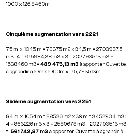
1000 x 126,8460m
Cinquième augmentation vers 2221
75 m x 1045 m = 78375 m2 x 34,5 m = 2703937,5
m3 : 4 = 675984,38 m3 x 3 =
2027935,13 m3 –
1538460 m3=
489 475,13 m3
à apporter
Cuvette
à agrandir à 10m x 1000m x 175,793513m
Sixième augmentation vers 2251
84 m x 1054 m = 88536 m2 x 39 m = 3452904 m3 :
4 = 863226 m3 x 3 =
2589678 m3 – 2027935,13 m3
=
561 742,87 m3
à apporter
Cuvette à agrandir à