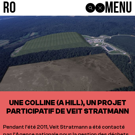
R0
Menu
UNE COLLINE (A HILL), UN PROJET
PARTICIPATIF DE VEIT STRATMANN
Pendant l’été 2011, Veit Stratmann a été contacté
par l’Agence nationale pour la gestion des déchets