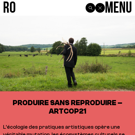
R0
Menu
PRODUIRE SANS REPRODUIRE –
ARTCOP21
L’écologie des pratiques artistiques opère une
véritable mutation, les écosystèmes culturels se