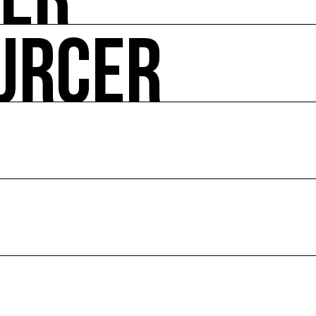
UER
URCER
ire ses impacts.
 enjeux croisés culture et écologie.
le en France et dans le monde.
ssources français réunissant les univers des arts et des
 l’écologie, diffuse les outils et bonnes pratiques, centra