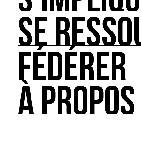
S’IMPLIQ
SE RESSO
S’IMPLIQUER
Les bonnes pratiques, guides et outils pour rédu
FÉDÉRER
SE RESSOURCER
Les ressources théoriques et inspirantes sur les
À PROPOS
FÉDÉRER
Le répertoire des acteurs de l’écologie culturel
À PROPOS
Ressource0 est le premier média et centre de re
française et internationale consacrée à l’art et à