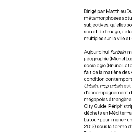
Dirigé par Matthieu Du
métamorphoses actuelle
subjectives, qu’elles
son et de l’image, de l
multiples sur la ville et
Aujourd’hui,
l’urbain
, 
géographie (Michel Lussa
sociologie (Bruno Latou
fait de la matière des
condition contempora
Urbain, trop urbain
est 
d’accompagnement d’écr
mégapoles étrangères
City Guide, Périph’str
déchets en Méditerrané
Latour pour mener une
2013) sous la forme d’