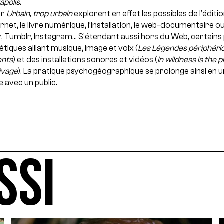
polis
.
ar
Urbain, trop urbain
explorent en effet les possibles de l’édit
ternet, le livre numérique, l’installation, le web-documentaire 
, Tumblr, Instagram… S’étendant aussi hors du Web, certains 
iques alliant musique, image et voix (
Les Légendes périphéri
ents
) et des installations sonores et vidéos (
In wildness is the 
ivage
). La pratique psychogéographique se prolonge ainsi en 
 avec un public.
SSI