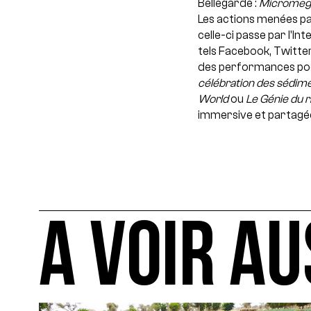
Bellegarde :
Micromega
Les actions menées p
celle-ci passe par l’In
tels Facebook, Twitter
des performances poét
célébration des sédim
World
ou
Le Génie du r
immersive et partagée
A VOIR AU