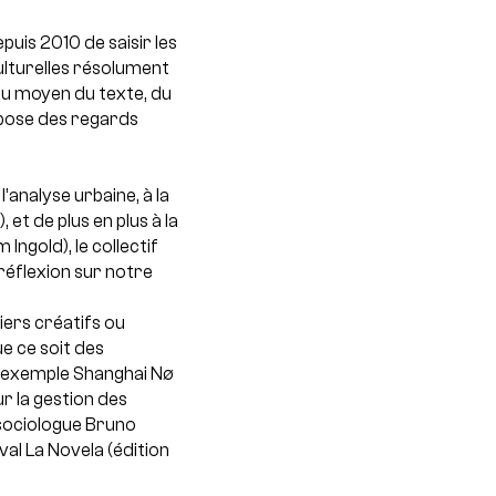
uis 2010 de saisir les
ulturelles résolument
au moyen du texte, du
ropose des regards
l’analyse urbaine, à la
 et de plus en plus à la
Ingold), le collectif
 réflexion sur notre
liers créatifs ou
e ce soit des
 exemple Shanghai Nø
r la gestion des
e sociologue Bruno
al La Novela (édition