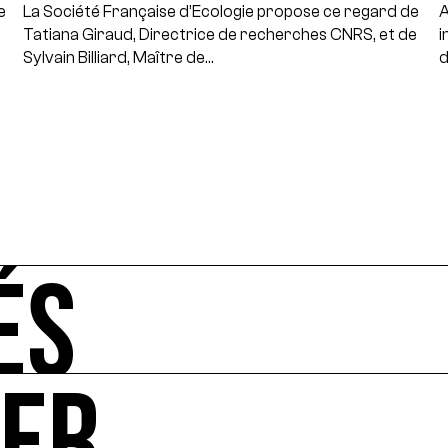
e
La Société Française d’Ecologie propose ce regard de
A
Tatiana Giraud, Directrice de recherches CNRS, et de
i
Sylvain Billiard, Maître de…
d
ÉS
-vous de l'art et de l'écologie : manifestations, appels à 