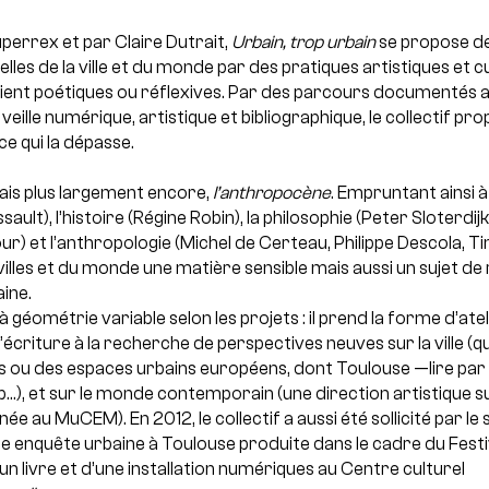
perrex et par Claire Dutrait,
Urbain, trop urbain
se propose dep
s de la ville et du monde par des pratiques artistiques et c
 soient poétiques ou réflexives. Par des parcours documentés 
a veille numérique, artistique et bibliographique, le collectif p
 ce qui la dépasse.
mais plus largement encore,
l’anthropocène
. Empruntant ainsi à 
ult), l’histoire (Régine Robin), la philosophie (Peter Sloterdijk),
r) et l’anthropologie (Michel de Certeau, Philippe Descola, Tim 
 villes et du monde une matière sensible mais aussi un sujet de
ine.
à géométrie variable selon les projets : il prend la forme d’ate
iture à la recherche de perspectives neuves sur la ville (qu
 ou des espaces urbains européens, dont Toulouse —lire par
ip…), et sur le monde contemporain (une direction artistique su
e au MuCEM). En 2012, le collectif a aussi été sollicité par l
 enquête urbaine à Toulouse produite dans le cadre du Festiv
un livre et d’une installation numériques au Centre culturel