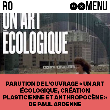
R0
Menu
PARUTION DE L’OUVRAGE « UN ART
ÉCOLOGIQUE, CRÉATION
PLASTICIENNE ET ANTHROPOCÈNE »
DE PAUL ARDENNE