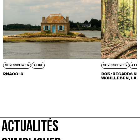
SE RESSOURCER
À LIRE
SE RESSOURCER
À LIR
PNACC-3
RO5 : REGARDS SU
WOHLLEBEN, LA V
ACTUALITÉS