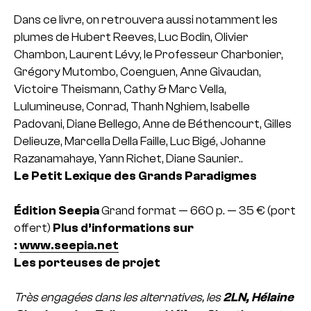
Dans ce livre, on retrouvera aussi notamment les
plumes de Hubert Reeves, Luc Bodin, Olivier
Chambon, Laurent Lévy, le Professeur Charbonier,
Grégory Mutombo, Coenguen, Anne Givaudan,
Victoire Theismann, Cathy & Marc Vella,
Lulumineuse, Conrad, Thanh Nghiem, Isabelle
Padovani, Diane Bellego, Anne de Béthencourt, Gilles
Delieuze, Marcella Della Faille, Luc Bigé, Johanne
Razanamahaye, Yann Richet, Diane Saunier..
Le Petit Lexique des Grands Paradigmes
Édition Seepia
Grand format — 660 p. — 35 € (port
offert)
Plus d’informations sur
:
www.seepia.net
Les porteuses de projet
Très engagées dans les alternatives, les
2LN, Hélaine