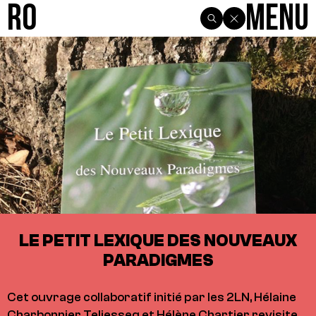
R0
Menu
LE PETIT LEXIQUE DES NOUVEAUX
PARADIGMES
Cet ouvrage collaboratif initié par les 2LN, Hélaine
Charbonnier Teljesseg et Hélène Chartier revisite