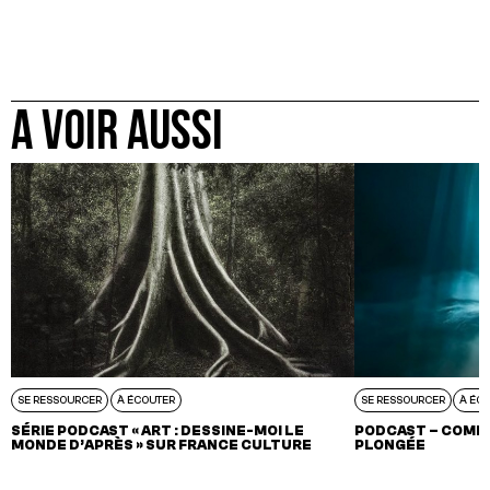
A VOIR AUSSI
SE RESSOURCER
À ÉCOUTER
SE RESSOURCER
À ÉC
SÉRIE PODCAST « ART : DESSINE-MOI LE
PODCAST – COMBA
MONDE D’APRÈS » SUR FRANCE CULTURE
PLONGÉE