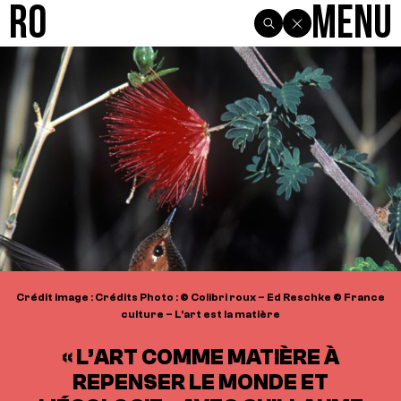
R0
Menu
Crédit image : Crédits Photo : © Colibri roux – Ed Reschke © France
culture – L’art est la matière
« L’ART COMME MATIÈRE À
REPENSER LE MONDE ET