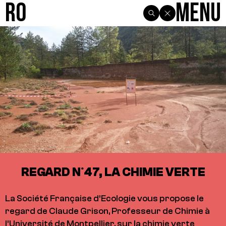
R0
Menu
REGARD N°47, LA CHIMIE VERTE
La Société Française d’Ecologie vous propose le
regard de Claude Grison, Professeur de Chimie à
l’Université de Montpellier, sur la chimie verte