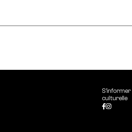
le en France et dans le monde.
ssources français réunissant les univers des arts et des
 l’écologie, diffuse les outils et bonnes pratiques, centra
S’informer
culturelle