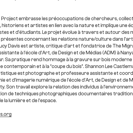
 Project embrasse les préoccupations de chercheurs, collect
historiens et artistes en lien avec la nature et implique une é
tistes et d’étudiants. Le projet évolue à travers et autour d
présentes concernant les relations nature/culture dans l’art 
ucy Davis est artiste, critique d’art et fondatrice de The Migr
ssistante à l’école d’Art, de Design et de Médias (ADM) à Nan
ur. Sa pratique rend hommage à la gravure sur bois moderne 
e contemporain et à la “coupe du bois”.
Shannon Lee Castlem
tistique est photographe et professeure assistante et coordi
ie et d’imagerie numérique de l’école d’Art, de Design et de
ty. Son travail explore la relation des individus à l’environn
sation de techniques photographiques documentaires tradition
de la lumière et de l’espace.
s.org