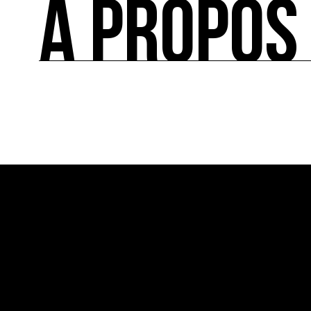
À PROPOS
FÉDÉRER
Le répertoire des acteurs de l’écologie culturel
À PROPOS
Ressource0 est le premier média et centre de re
française et internationale consacrée à l’art et à
cette thématique et recense les acteurs clés.