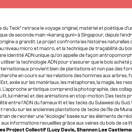
e du Teck” retrace le voyage originel, matériel et poétique d’un
ue de seconde main «karang guni» à Singapour, depuis l’endro
’origine a grandit. Le projet confronte les histoires naturelles 
au niveau micro et macro, et la technique de traçabilité du b
ne identité ADN unique qu’on appelle de façon antropomorp
 utiliser la technologie ADN pour s’assurer que le bois acheté 
ernationaux provient bien de plantations et non pas des forê
recherche en cours sur les relations des hommes aux arbres, f
Est, axée sur les matériaux, les métaphores, la magie, les re
es. L’approche artistique comprend la photographie, des colla
u lit, lui même) et des animations en stop-motion. Des tests p
lité entre l’ADN du fameux lit et les tecks du Sulawesi du Sud.
st rendu sur les anciennes plantations de tecks de l’île de Mun
rain de recréer une “écologie” basée sur les éléments de réci
ux informations recueillies grâce aux veines du bois de ce lit
es Project
Collectif (Lucy Davis, Shannon Lee Castlema