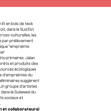
 lit en bois de teck
it, dans le Sud Est
cross-culturelles, les
ois par prélèvement
hique “empreinte
par
ts primaires. Jalan
orêts et produits des
ssources écologiques
ge d’empreintes du
réliminaires suggèrent
 Un groupe d’artistes
a dans le Sulawesi du
ts sociaux et
.
n et collaborateurs)