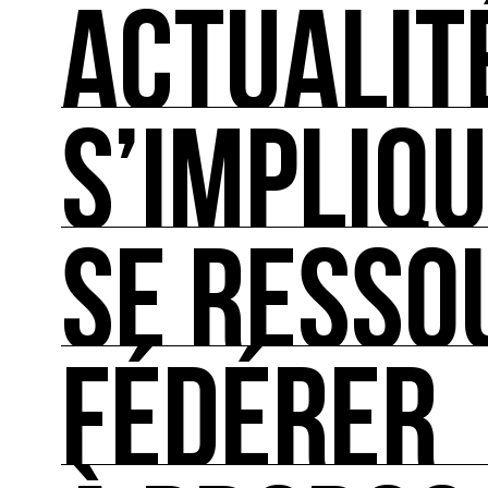
ACTUALIT
S’IMPLIQ
ACTUALITÉS
L'actualité française et internationale des rendez
SE RESSO
S’IMPLIQUER
Les bonnes pratiques, guides et outils pour rédu
FÉDÉRER
SE RESSOURCER
Les ressources théoriques et inspirantes sur les