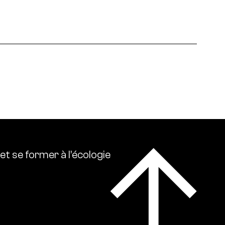
 écologies. Ressource0 relaie l’actualité
lise l’ensemble des références intellectuelles sur
et
se
former
à
l’écologie