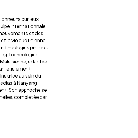
ionneurs curieux,
quipe internationnale
es mouvements et des
et la vie quotidienne
ant Ecologies project.
yang Technological
Malaisienne, adaptée
an, également
natrice au sein du
 Médias à Nanyang
ement. Son approche se
nelles, complétée par