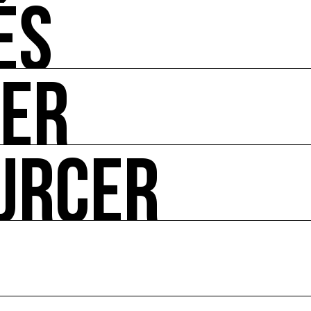
ÉS
UER
-vous de l'art et de l'écologie : manifestations, appels à 
URCER
ire ses impacts.
 enjeux croisés culture et écologie.