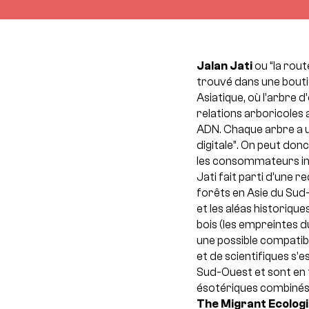
Jalan Jati
ou “la rout
trouvé dans une boutiq
Asiatique, où l’arbre d
relations arboricoles 
ADN. Chaque arbre a u
digitale”. On peut donc
les consommateurs int
Jati fait parti d’une 
forêts en Asie du Sud-
et les aléas historiqu
bois (les empreintes d
une possible compatibi
et de scientifiques s’e
Sud-Ouest et sont en t
ésotériques combinés a
The Migrant Ecologi