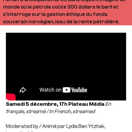
monde où le pétrole coûte 300 dollars le baril et
s’interroge sur la gestion éthique du fonds
souverain norvégien, issu de la rente pétrolière.
Samedi 5 décembre, 17h
Plateau Média
En
français, streamé / In French, streamed
Moderated by / Animé par Lydia Ben Ytzhak,