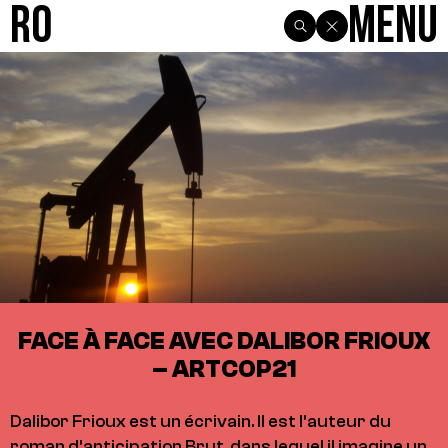
R0
Menu
FACE À FACE AVEC DALIBOR FRIOUX
– ARTCOP21
Dalibor Frioux est un écrivain. Il est l’auteur du
roman d’anticipation Brut, dans lequel il imagine un