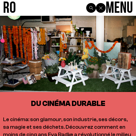
R0
Menu
DU CINÉMA DURABLE
Le cinéma: son glamour, son industrie, ses décors,
sa magie et ses déchets. Découvrez comment en
moins de cinq ans Eva Radke a révolutionné le milieu