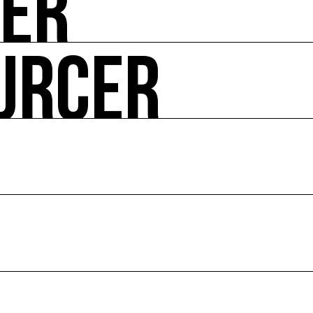
UER
URCER
ire ses impacts.
 enjeux croisés culture et écologie.
le en France et dans le monde.
ssources français réunissant les univers des arts et des