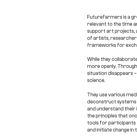
Futurefarmers is a gro
relevant to the time a
support art projects, 
of artists, researcher
frameworks for excha
While they collaborate 
more openly. Through 
situation disappears 
science.
They use various media
deconstruct systems s
and understand their 
the principles that o
tools for participants 
and initiate change in 