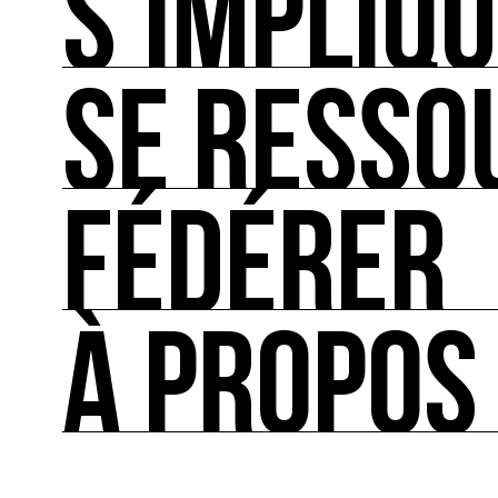
S’IMPLIQ
SE RESSO
S’IMPLIQUER
Les bonnes pratiques, guides et outils pour rédu
FÉDÉRER
SE RESSOURCER
Les ressources théoriques et inspirantes sur les
À PROPOS
FÉDÉRER
Le répertoire des acteurs de l’écologie culturel
À PROPOS
Ressource0 est le premier média et centre de re