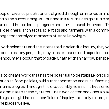
up of diverse practitioners aligned through an interest in ma
nd place surrounding us. Founded in 1995, the design studio s
an artist in residence program and our research interests. Th
s, designers, architects, scientists and farmers with a commo
nge that catalyze moments of « not knowing ».
with scientists and are interested in scientific inquiry, they 
participatory projects, they create spaces and experiences w
– encounters occur that broaden, rather than narrow perspecti
 to create work that has the potential to destabilize logics o
uch as food policies, public transportation and rural farming
intrinsic logics. Through this disassembly new narratives em
nce dominated these systems. Their work often provides a play
to gain insight into deeper fields of inquiry- not only to imagine
the places we live.