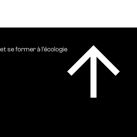
lise l’ensemble des références intellectuelles sur
et
se
former
à
l’écologie