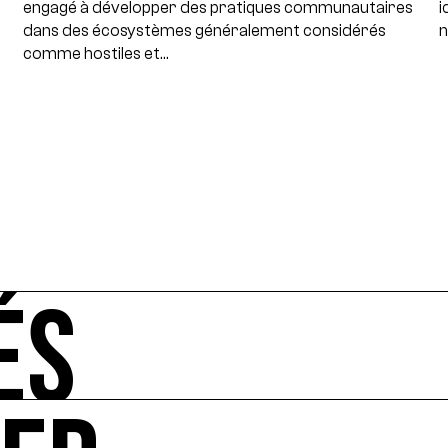
engagé à développer des pratiques communautaires
i
dans des écosystèmes généralement considérés
n
comme hostiles et…
ÉS
-vous de l'art et de l'écologie : manifestations, appels à 