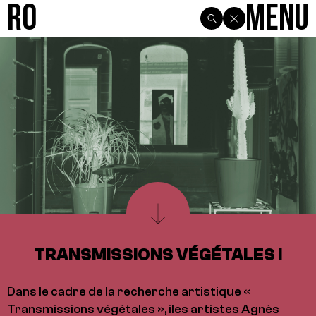
R0
Menu
TRANSMISSIONS VÉGÉTALES I
Dans le cadre de la recherche artistique «
Transmissions végétales », iles artistes Agnès