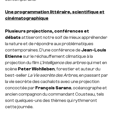
Une programmation littéraire, scientifique et
cinématographique
Plusieurs projections, conférences et
débats
attiseront notre soif de mieux appréhender
la nature et de répondre aux problématiques
contemporaines. D’une conférence de
Jean-Louis
Etienne
sur le réchauffement climatique à la
projection du film
L’intelligence des arbres
qui met en
scène
Peter Wohlleben
, forestier et auteur du
best-seller
La Vie secrète des Arbres,
en passant par
la vie secrète des cachalots avec une projection
concoctée par
François Sarano
, océanographe et
ancien compagnon du commandant Cousteau, tels
sont quelques-uns des thèmes qui rythmeront
cette journée.