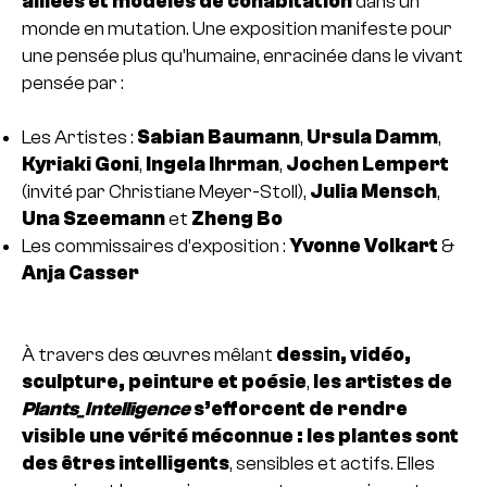
alliées et modèles de cohabitation
dans un
monde en mutation. Une exposition manifeste pour
une pensée plus qu’humaine, enracinée dans le vivant
pensée par :
Les Artistes :
Sabian Baumann
,
Ursula Damm
,
Kyriaki Goni
,
Ingela Ihrman
,
Jochen Lempert
(invité par Christiane Meyer-Stoll),
Julia Mensch
,
Una Szeemann
et
Zheng Bo
Les commissaires d’exposition :
Yvonne Volkart
&
Anja Casser
À travers des œuvres mêlant
dessin, vidéo,
sculpture, peinture et poésie
,
les artistes de
Plants_Intelligence
s’efforcent de rendre
visible une vérité méconnue :
les plantes sont
des êtres intelligents
, sensibles et actifs. Elles