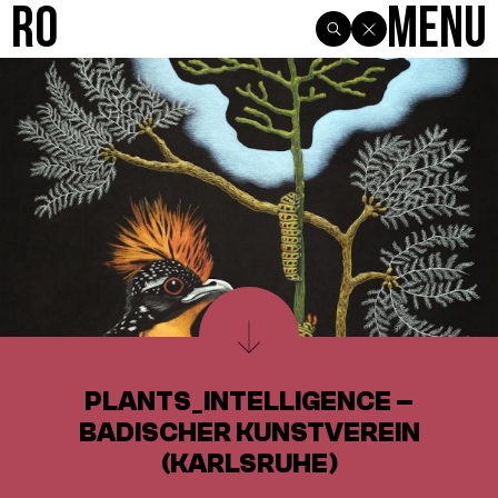
R0
Menu
PLANTS_INTELLIGENCE –
BADISCHER KUNSTVEREIN
(KARLSRUHE)