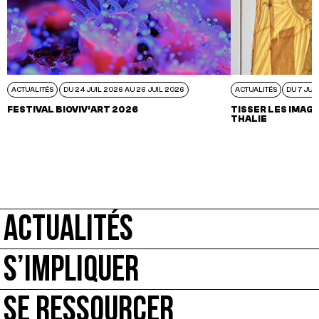
ACTUALITÉS
DU 24 JUIL 2026 AU 26 JUIL 2026
ACTUALITÉS
DU 7 JUI
FESTIVAL BIOVIV’ART 2026
TISSER LES IMAGI
THALIE
ACTUALITÉS
S’IMPLIQUER
SE RESSOURCER