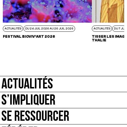
ACTUALITÉS
DU 24 JUIL 2026 AU 26 JUIL 2026
ACTUALITÉS
DU 7 JUI
FESTIVAL BIOVIV’ART 2026
TISSER LES IMAGI
THALIE
ACTUALITÉS
S’IMPLIQUER
SE RESSOURCER