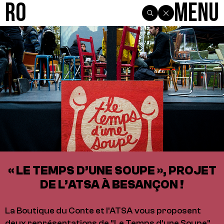
R0
Menu
« LE TEMPS D’UNE SOUPE », PROJET
DE L’ATSA À BESANÇON !
La Boutique du Conte et l'ATSA vous proposent
deux représentations de "Le Temps d'une Soupe",