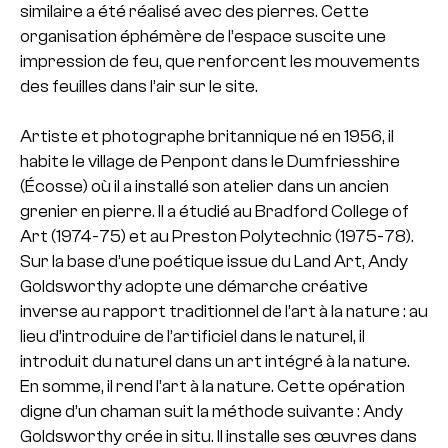
similaire a été réalisé avec des pierres. Cette
organisation éphémère de l’espace suscite une
impression de feu, que renforcent les mouvements
des feuilles dans l’air sur le site.
Artiste et photographe britannique né en 1956, il
habite le village de Penpont dans le Dumfriesshire
(Écosse) où il a installé son atelier dans un ancien
grenier en pierre. Il a étudié au Bradford College of
Art (1974-75) et au Preston Polytechnic (1975-78).
Sur la base d’une poétique issue du Land Art, Andy
Goldsworthy adopte une démarche créative
inverse au rapport traditionnel de l’art à la nature : au
lieu d’introduire de l’artificiel dans le naturel, il
introduit du naturel dans un art intégré à la nature.
En somme, il rend l’art à la nature. Cette opération
digne d’un chaman suit la méthode suivante : Andy
Goldsworthy crée in situ. Il installe ses œuvres dans