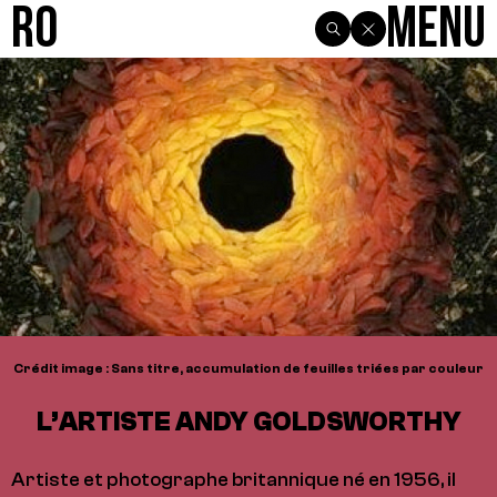
R0
Menu
Crédit image : Sans titre, accumulation de feuilles triées par couleur
L’ARTISTE ANDY GOLDSWORTHY
Artiste et photographe britannique né en 1956, il