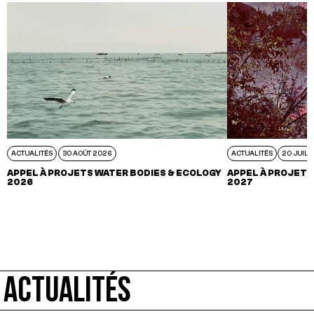
ACTUALITÉS
30 AOÛT 2026
ACTUALITÉS
20 JUIL 
APPEL À PROJETS WATER BODIES & ECOLOGY
APPEL À PROJETS
2026
2027
ACTUALITÉS