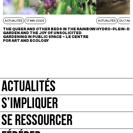
ACTUALITÉS
17 MAI 2026
ACTUALITÉS
DU 7 AVR
THE QUEER AND OTHER BEDS IN THE RAINBOW
HYDRO-PLEIN-DE
GARDEN AND THE JOY OF UNSOLICITED
GARDENING IN PUBLIC SPACE – LE CENTRE
FOR ART AND ECOLOGY
ACTUALITÉS
S’IMPLIQUER
SE RESSOURCER