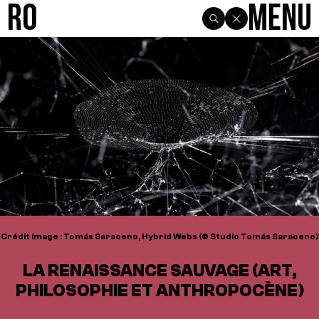
R0
Menu
Crédit image : Tomás Saraceno, Hybrid Webs (© Studio Tomás Saraceno)
LA RENAISSANCE SAUVAGE (ART,
PHILOSOPHIE ET ANTHROPOCÈNE)