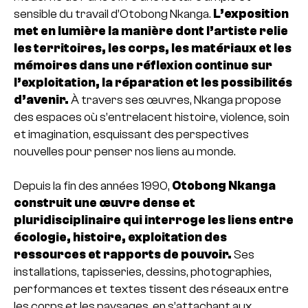
sensible du travail d’Otobong Nkanga.
L’exposition
met en lumière la manière dont l’artiste relie
les territoires, les corps, les matériaux et les
mémoires dans une réflexion continue sur
l’exploitation, la réparation et les possibilités
d’avenir.
À travers ses œuvres, Nkanga propose
des espaces où s’entrelacent histoire, violence, soin
et imagination, esquissant des perspectives
nouvelles pour penser nos liens au monde.
Depuis la fin des années 1990,
Otobong Nkanga
construit une œuvre dense et
pluridisciplinaire qui interroge les liens entre
écologie, histoire, exploitation des
ressources et rapports de pouvoir.
Ses
installations, tapisseries, dessins, photographies,
performances et textes tissent des réseaux entre
les corps et les paysages, en s’attachant aux