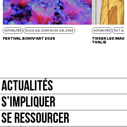
ACTUALITÉS
DU 24 JUIL 2026 AU 26 JUIL 2026
ACTUALITÉS
DU 7 JUI
FESTIVAL BIOVIV’ART 2026
TISSER LES IMAGI
THALIE
ACTUALITÉS
S’IMPLIQUER
SE RESSOURCER