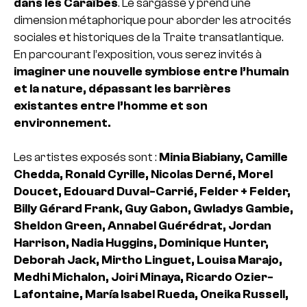
dans les Caraïbes
. Le sargasse y prend une
dimension métaphorique pour aborder les atrocités
sociales et historiques de la Traite transatlantique.
En parcourant l’exposition, vous serez invités à
imaginer une nouvelle symbiose entre l’humain
et la nature, dépassant les barrières
existantes entre l’homme et son
environnement.
Les artistes exposés sont :
Minia Biabiany, Camille
Chedda, Ronald Cyrille, Nicolas Derné, Morel
Doucet, Edouard Duval-Carrié, Felder + Felder,
Billy Gérard Frank, Guy Gabon, Gwladys Gambie,
Sheldon Green, Annabel Guérédrat, Jordan
Harrison, Nadia Huggins, Dominique Hunter,
Deborah Jack, Mirtho Linguet, Louisa Marajo,
Medhi Michalon, Joiri Minaya, Ricardo Ozier-
Lafontaine, María Isabel Rueda, Oneika Russell,