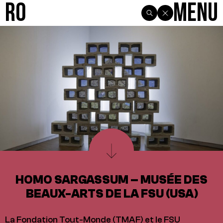
R0
Menu
HOMO SARGASSUM – MUSÉE DES
BEAUX-ARTS DE LA FSU (USA)
La Fondation Tout-Monde (TMAF) et le FSU