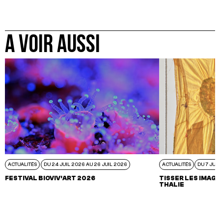
A VOIR AUSSI
ACTUALITÉS
DU 24 JUIL 2026 AU 26 JUIL 2026
ACTUALITÉS
DU 7 JUI
FESTIVAL BIOVIV’ART 2026
TISSER LES IMAGI
THALIE