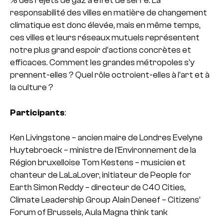
% des rejets de gaz à effet de serre. La
responsabilité des villes en matière de changement
climatique est donc élevée, mais en même temps,
ces villes et leurs réseaux mutuels représentent
notre plus grand espoir d’actions concrètes et
efficaces. Comment les grandes métropoles s’y
prennent-elles ? Quel rôle octroient-elles à l’art et à
la culture ?
Participants
:
Ken Livingstone – ancien maire de Londres
Evelyne
Huytebroeck – ministre de l’Environnement de la
Région bruxelloise
Tom Kestens – musicien et
chanteur de LaLaLover, initiateur de People for
Earth
Simon Reddy – directeur de C40 Cities,
Climate Leadership Group
Alain Deneef – Citizens’
Forum of Brussels, Aula Magna think tank