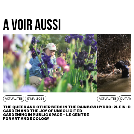
A VOIR AUSSI
ACTUALITÉS
17 MAI 2026
ACTUALITÉS
DU 7 AVR
THE QUEER AND OTHER BEDS IN THE RAINBOW
HYDRO-PLEIN-DE
GARDEN AND THE JOY OF UNSOLICITED
GARDENING IN PUBLIC SPACE – LE CENTRE
FOR ART AND ECOLOGY