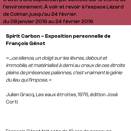
l'environnement. À voir et revoir à l'espace Lézard
de Colmar, jusqu'au 24 février.
du 08 janvier 2016 au 24 février 2016
Spirit Carbon – Exposition personnelle de
François Génot
« …ce silence, un doigt sur les lèvres, debout et
immobile, et matérialisé à demi au creux de ces étroits
pleins de présences païennes, c’est vraiment le génie
du lieu qui l’impose. »
Julien Gracq, Les eaux étroites, 1976, édition José
Corti