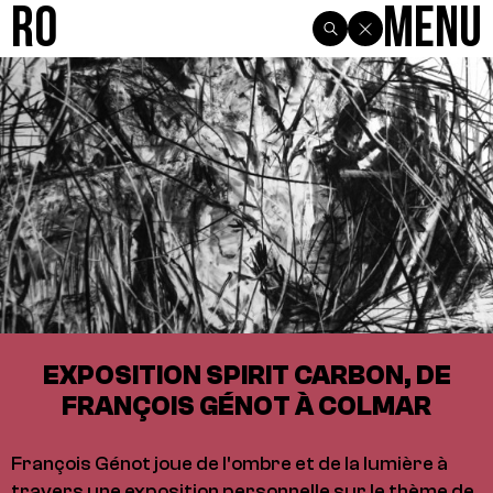
R0
Menu
EXPOSITION SPIRIT CARBON, DE
FRANÇOIS GÉNOT À COLMAR
François Génot joue de l'ombre et de la lumière à
travers une exposition personnelle sur le thème de