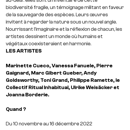
au-delà : elles sont un inventaire de cette
biodiversité fragile, un témoignage militant en faveur
de la sauvegarde des espèces. Leurs œuvres
invitent à regarder la nature sous un nouvel angle.
Nourrissant l’imaginaire et la réflexion de chacun, les
artistes dessinent un monde où humains et
végétaux coexisteraient en harmonie.
LES ARTISTES
Marinette Cueco, Vanessa Fanuele, Pierre
Gaignard, Marc Gibert Gueber, Andy
Goldsworthy, Toni Grand, Philippe Ramette, le
Collectif Ritual Inhabitual, Ulrike Weisäcker et
Joanna Borderie.
Quand ?
Du 10 novembre au 16 décembre 2022