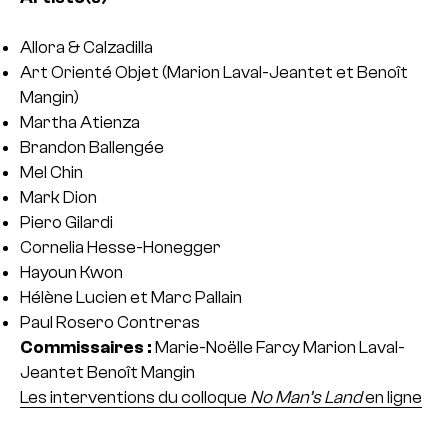
Allora & Calzadilla
Art Orienté Objet (Marion Laval-Jeantet et Benoît
Mangin)
Martha Atienza
Brandon Ballengée
Mel Chin
Mark Dion
Piero Gilardi
Cornelia Hesse-Honegger
Hayoun Kwon
Hélène Lucien et Marc Pallain
Paul Rosero Contreras
Commissaires :
Marie-Noëlle Farcy
Marion Laval-
Jeantet
Benoît Mangin
Les interventions du colloque
No Man’s Land
en ligne