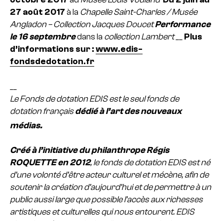
27 août 2017
à la
Chapelle Saint-Charles / Musée
Angladon – Collection Jacques Doucet
Performance
le 16 septembre
dans la
collection Lambert
__
Plus
d’informations sur :
www.edis-
fondsdedotation.fr
__
Le Fonds de dotation EDIS est le seul fonds de
dotation français
dédié à l’art des nouveaux
médias.
Créé à l’initiative du philanthrope Régis
ROQUETTE en 2012
, le fonds de dotation EDIS est né
d’une volonté d’être acteur culturel et mécène, afin de
soutenir la création d’aujourd’hui et de permettre à un
public aussi large que possible l’accès aux richesses
artistiques et culturelles qui nous entourent. EDIS