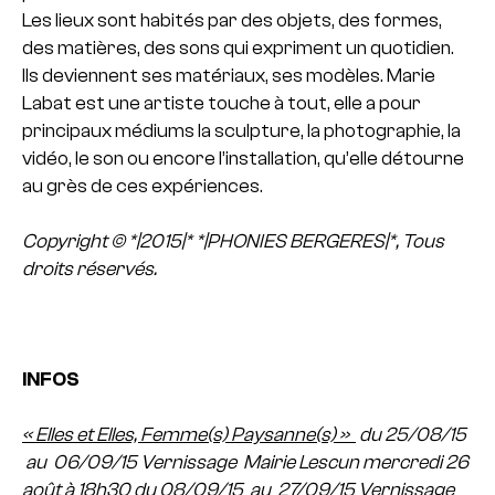
Les lieux sont habités par des objets, des formes,
des matières, des sons qui expriment un quotidien.
Ils deviennent ses matériaux, ses modèles. Marie
Labat est une artiste touche à tout, elle a pour
principaux médiums la sculpture, la photographie, la
vidéo, le son ou encore l’installation, qu’elle détourne
au grès de ces expériences.
Copyright © *|2015|* *|PHONIES BERGERES|*, Tous
droits réservés.
INFOS
« Elles et Elles, Femme(s) Paysanne(s) »
du 25/08/15
au 06/09/15
Vernissage Mairie Lescun mercredi 26
août à 18h30
du 08/09/15 au 27/09/15
Vernissage