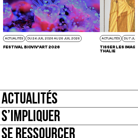
ACTUALITÉS
DU 24 JUIL 2026 AU 26 JUIL 2026
ACTUALITÉS
DU 7 JUI
FESTIVAL BIOVIV’ART 2026
TISSER LES IMAGI
THALIE
ACTUALITÉS
S’IMPLIQUER
SE RESSOURCER