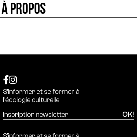
À PROPOS
S’informer
et
se
former
à
l’écologie
culturelle
S’informer
et
se
former
à