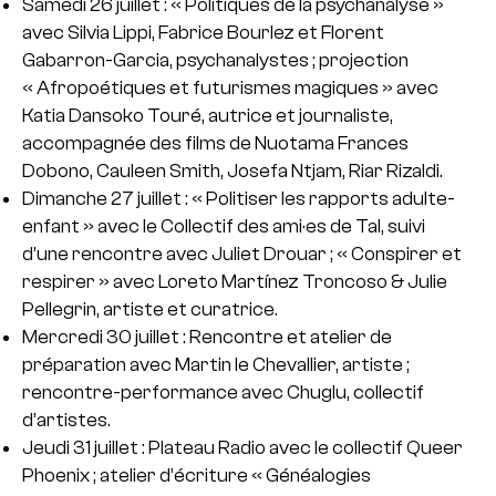
Samedi 26 juillet : « Politiques de la psychanalyse »
avec Silvia Lippi, Fabrice Bourlez et Florent
Gabarron-Garcia, psychanalystes ; projection
« Afropoétiques et futurismes magiques » avec
Katia Dansoko Touré, autrice et journaliste,
accompagnée des films de Nuotama Frances
Dobono, Cauleen Smith, Josefa Ntjam, Riar Rizaldi.
Dimanche 27 juillet : « Politiser les rapports adulte-
enfant » avec le Collectif des ami·es de Tal, suivi
d’une rencontre avec Juliet Drouar ; « Conspirer et
respirer » avec Loreto Martínez Troncoso & Julie
Pellegrin, artiste et curatrice.
Mercredi 30 juillet : Rencontre et atelier de
préparation avec Martin le Chevallier, artiste ;
rencontre-performance avec Chuglu, collectif
d’artistes.
Jeudi 31 juillet : Plateau Radio avec le collectif Queer
Phoenix ; atelier d’écriture « Généalogies