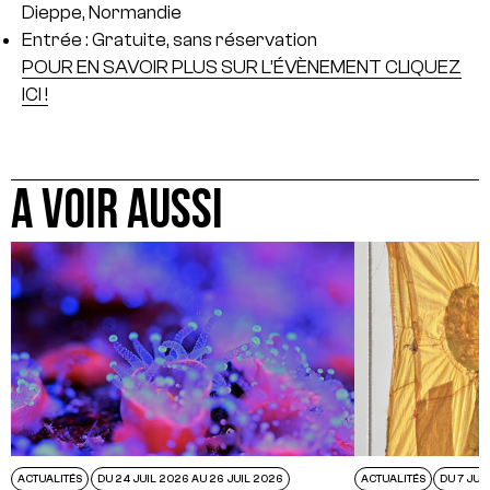
Dieppe, Normandie
Entrée : Gratuite, sans réservation
POUR EN SAVOIR PLUS SUR L’ÉVÈNEMENT CLIQUEZ
ICI !
A VOIR AUSSI
ACTUALITÉS
DU 24 JUIL 2026 AU 26 JUIL 2026
ACTUALITÉS
DU 7 JUI