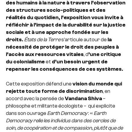
des humains à la nature à travers l’observation
des structures socio-politiques et des
réalités du quotidien, l’exposition vous invite à
réfléchir à l’impact de la durabilité sur la justice
sociale et à une approche fondée sur les
droits.
États de la Terre
s’articule autour de
la
nécessité de protéger le droit des peuples à
l’accès aux ressources vitales
, d
’une critique
du colonialisme
et
d’un besoin urgent de
repenser les conséquences de ces systèmes.
Cette exposition défend une
vision du monde qui
rejette toute forme de discrimination
, en
accord avec la pensée de
Vandana Shiva
–
philosophe et militante écologiste – qui explicite
dans son ouvrage
Earth Democracy
: «
Earth
Democracy relie les individus dans des cercles de
soin, de coopération et de compassion, plutôt que de