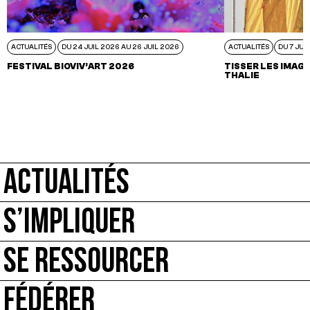
ACTUALITÉS
DU 24 JUIL 2026 AU 26 JUIL 2026
ACTUALITÉS
DU 7 JUI
FESTIVAL BIOVIV’ART 2026
TISSER LES IMAGI
THALIE
ACTUALITÉS
S’IMPLIQUER
SE RESSOURCER
FÉDÉRER