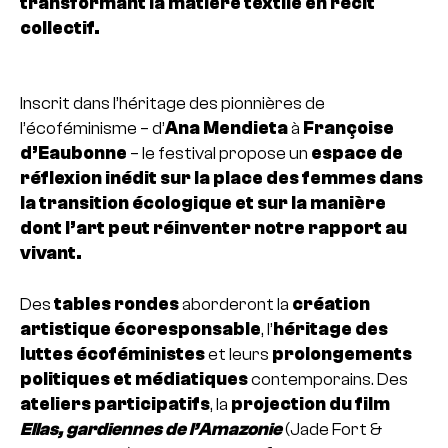
transformant la matière textile en récit
collectif.
Inscrit dans l’héritage des pionnières de
l’écoféminisme – d’
Ana Mendieta
à
Françoise
d’Eaubonne
– le festival propose un
espace de
réflexion inédit sur la place des femmes dans
la transition écologique et sur la manière
dont l’art peut réinventer notre rapport au
vivant.
Des
tables rondes
aborderont la
création
artistique écoresponsable
, l’
héritage des
luttes écoféministes
et leurs
prolongements
politiques et médiatiques
contemporains. Des
ateliers participatifs
, la
projection du film
Ellas, gardiennes de l’Amazonie
(Jade Fort &