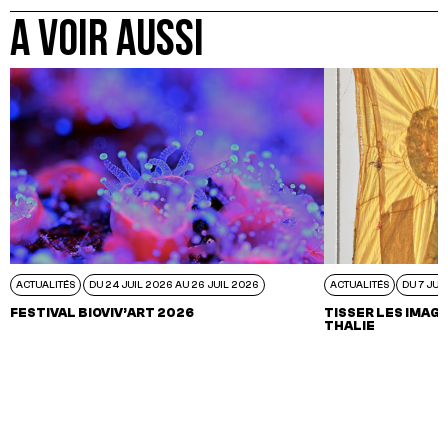
A VOIR AUSSI
ACTUALITÉS
DU 24 JUIL 2026 AU 26 JUIL 2026
ACTUALITÉS
DU 7 JUI
FESTIVAL BIOVIV’ART 2026
TISSER LES IMAGI
THALIE