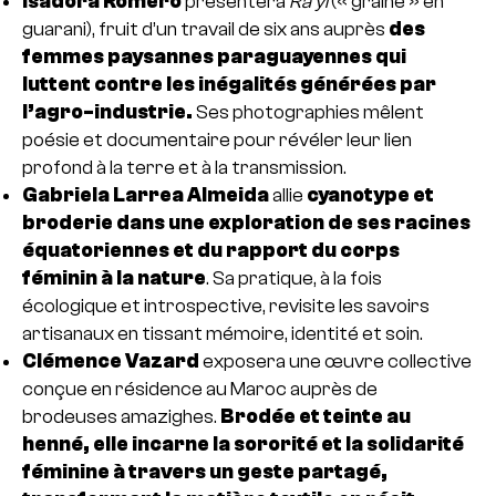
Isadora Romero
présentera
Ra’yi
(« graine » en
guarani), fruit d’un travail de six ans auprès
des
femmes paysannes paraguayennes qui
luttent contre les inégalités générées par
l’agro-industrie.
Ses photographies mêlent
poésie et documentaire pour révéler leur lien
profond à la terre et à la transmission.
Gabriela Larrea Almeida
allie
cyanotype et
broderie dans une exploration de ses racines
équatoriennes et du rapport du corps
féminin à la nature
. Sa pratique, à la fois
écologique et introspective, revisite les savoirs
artisanaux en tissant mémoire, identité et soin.
Clémence Vazard
exposera une œuvre collective
conçue en résidence au Maroc auprès de
brodeuses amazighes.
Brodée et teinte au
henné, elle incarne la sororité et la solidarité
féminine à travers un geste partagé,