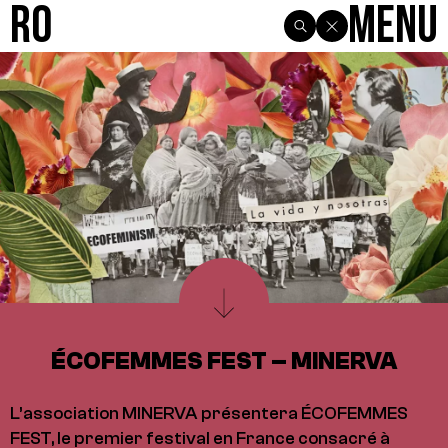
R0
Menu
ÉCOFEMMES FEST – MINERVA
L’association MINERVA présentera ÉCOFEMMES
FEST, le premier festival en France consacré à