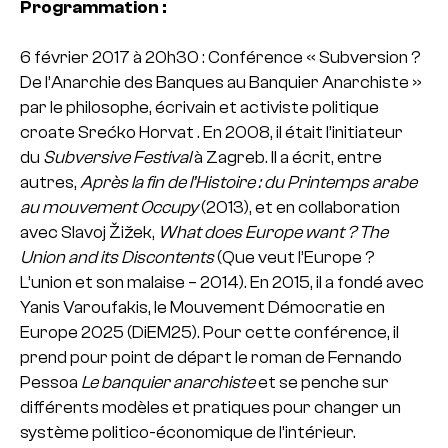
Programmation :
6 février 2017 à 20h30 : Conférence « Subversion ?
De l’Anarchie des Banques au Banquier Anarchiste »
par le philosophe, écrivain et activiste politique
croate Srećko Horvat . En 2008, il était l’initiateur
du
Subversive Festival
à Zagreb. Il a écrit, entre
autres,
Après la fin de l’Histoire : du Printemps arabe
au mouvement Occupy
(2013), et en collaboration
avec Slavoj Žižek,
What does Europe want ?
The
Union and its Discontents
(Que veut l’Europe ?
L’union et son malaise – 2014). En 2015, il a fondé avec
Yanis Varoufakis, le Mouvement Démocratie en
Europe 2025 (DiEM25). Pour cette conférence, il
prend pour point de départ le roman de Fernando
Pessoa
Le banquier anarchiste
et se penche sur
différents modèles et pratiques pour changer un
système politico-économique de l’intérieur.