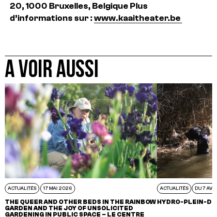
20, 1000 Bruxelles, Belgique
Plus
d’informations sur :
www.kaaitheater.be
A VOIR AUSSI
ACTUALITÉS
17 MAI 2026
ACTUALITÉS
DU 7 AVR
THE QUEER AND OTHER BEDS IN THE RAINBOW
HYDRO-PLEIN-DE
GARDEN AND THE JOY OF UNSOLICITED
GARDENING IN PUBLIC SPACE – LE CENTRE