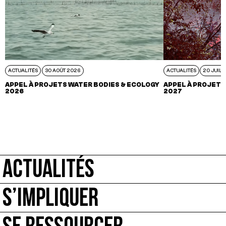
ACTUALITÉS
30 AOÛT 2026
ACTUALITÉS
20 JUIL 
APPEL À PROJETS WATER BODIES & ECOLOGY
APPEL À PROJETS
2026
2027
ACTUALITÉS
S’IMPLIQUER