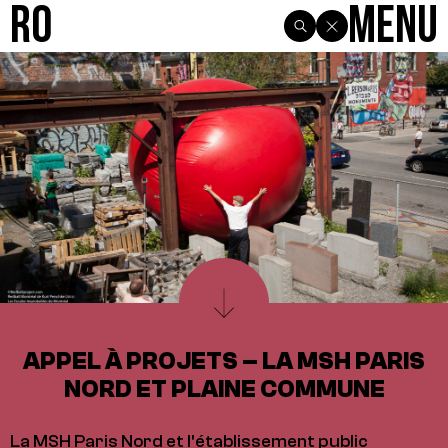
R0
Menu
APPEL À PROJETS – LA MSH PARIS
NORD ET PLAINE COMMUNE
La MSH Paris Nord et l'établissement public