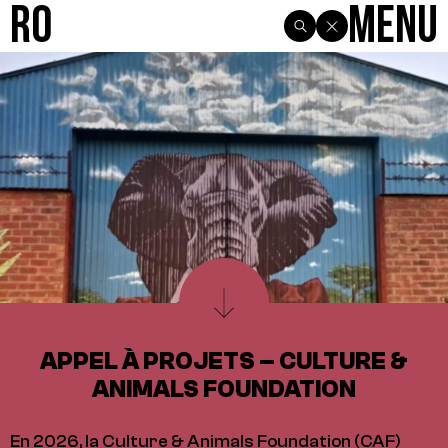
R0
Menu
APPEL À PROJETS – CULTURE &
ANIMALS FOUNDATION
En 2026, la Culture & Animals Foundation (CAF)