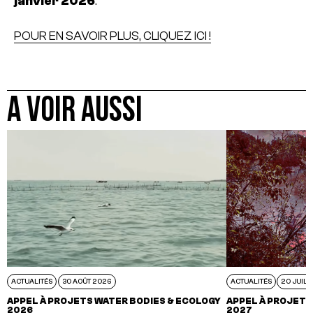
janvier 2026
.
POUR EN SAVOIR PLUS, CLIQUEZ ICI !
A VOIR AUSSI
ACTUALITÉS
30 AOÛT 2026
ACTUALITÉS
20 JUIL 
APPEL À PROJETS WATER BODIES & ECOLOGY
APPEL À PROJETS
2026
2027