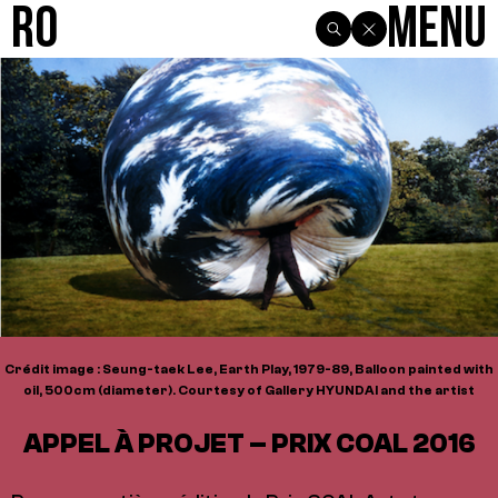
R0
Menu
Crédit image : Seung-taek Lee, Earth Play, 1979-89, Balloon painted with
oil, 500cm (diameter). Courtesy of Gallery HYUNDAI and the artist
APPEL À PROJET – PRIX COAL 2016