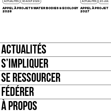
ACTUALITÉS
30 AOÛT 2026
ACTUALITÉS
20 JUIL 
APPEL À PROJETS WATER BODIES & ECOLOGY
APPEL À PROJETS
2026
2027
ACTUALITÉS
S’IMPLIQUER
SE RESSOURCER
FÉDÉRER
À PROPOS