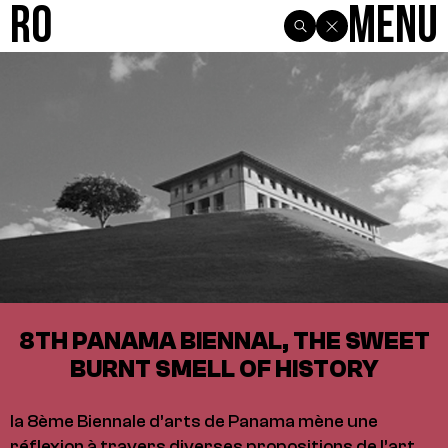
R0
Menu
8TH PANAMA BIENNAL, THE SWEET
BURNT SMELL OF HISTORY
la 8ème Biennale d’arts de Panama mène une
réflexion à travers diverses propositions de l’art