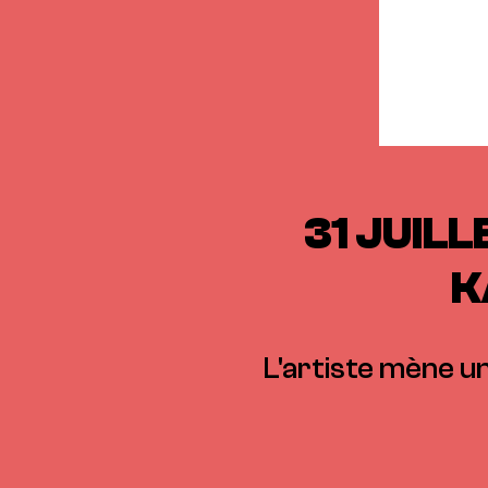
31 JUIL
K
L'artiste mène u