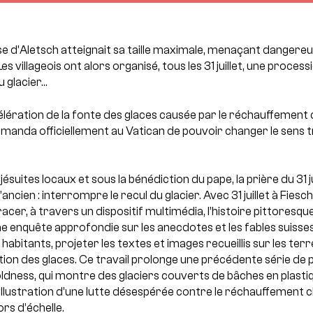
isse d’Aletsch atteignait sa taille maximale, menaçant dangereu
s villageois ont alors organisé, tous les 31 juillet, une process
u glacier…
lération de la fonte des glaces causée par le réchauffement cl
emanda officiellement au Vatican de pouvoir changer le sens tr
jésuites locaux et sous la bénédiction du pape, la prière du 31 j
l’ancien : interrompre le recul du glacier. Avec 31 juillet à Fies
er, à travers un dispositif multimédia, l’histoire pittoresque 
e enquête approfondie sur les anecdotes et les fables suisses 
 habitants, projeter les textes et images recueillis sur les terr
ition des glaces. Ce travail prolonge une précédente série de
ss, qui montre des glaciers couverts de bâches en plastique
, illustration d’une lutte désespérée contre le réchauffement 
rs d’échelle.