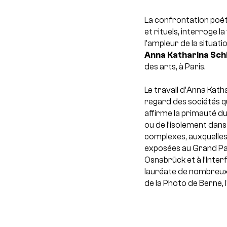
La confrontation poéti
et rituels, interroge l
l’ampleur de la situati
Anna Katharina Sch
des arts, à Paris.
Le travail d’Anna Kat
regard des sociétés qu’
affirme la primauté du 
ou de l’isolement dans
complexes, auxquelles
exposées au Grand Pal
Osnabrück et à l’Interf
lauréate de nombreux P
de la Photo de Berne, l