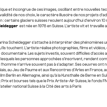
que et incongrue de ces images, oscillant entre nouvelles tec
a validité de nos choix, le caractère illusoire de nos projets d
on : certains glaciers suisses reculent aujourd’hui d’environ 10
ieidegger
est née en 1976 en Suisse. L’artiste vit et travaille 
harina Scheidegger s’attache à interpréter des phénomènes ur
ils touchent. L’artiste réalise photographies, films et vidéos,
documentaire. Les sujets investis, souvent difficiles d’accès a
 lesquels les personnes approchées s’inscrivent, rendent com
 l’homme n’arrive souvent pas à s’adapter. Ses oeuvres ont
ais, au Jeu de Paume et aux Rencontres d’Arles en France, au
ilm Berlin en Allemagne, ainsi qu’à la Kunsthalle de Berne en Suis
rix et bourses tels que le Prix Artiste-Air Suisse, le fonds F
’atelier national Suisse à la Cité des arts à Paris