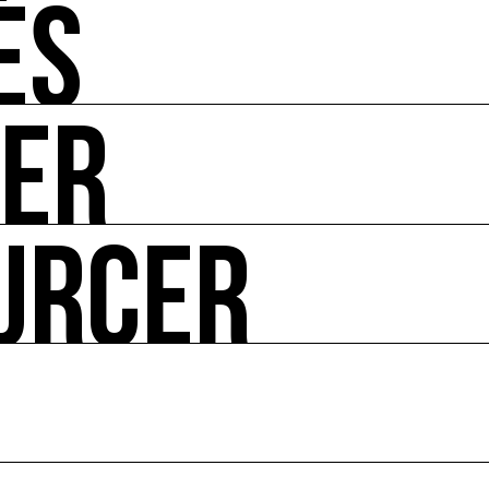
ÉS
UER
-vous de l'art et de l'écologie : manifestations, appels à 
URCER
ire ses impacts.
 enjeux croisés culture et écologie.