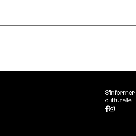
le en France et dans le monde.
ssources français réunissant les univers des arts et des
 l’écologie, diffuse les outils et bonnes pratiques, centra
S’informer
culturelle