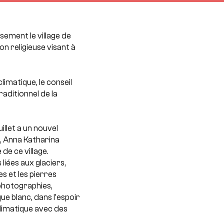
sement le village de
ion religieuse visant à
imatique, le conseil
aditionnel de la
uillet a un nouvel
ch, Anna Katharina
de ce village.
liées aux glaciers,
es et les pierres
 photographies,
 blanc, dans l’espoir
climatique avec des