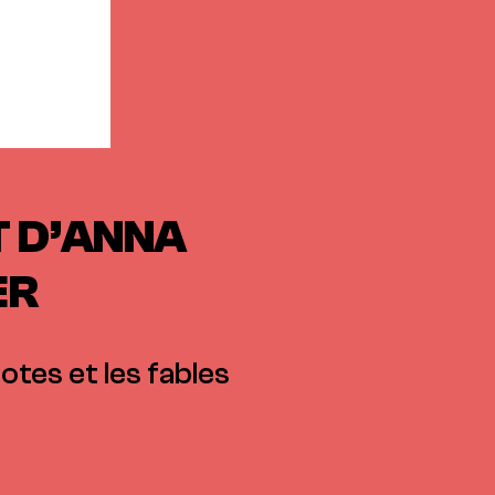
T D’ANNA
ER
tes et les fables