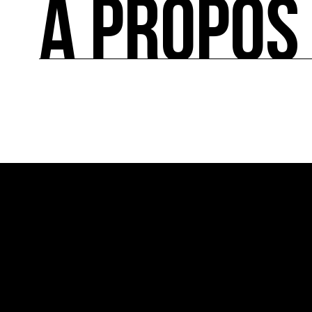
À PROPOS
FÉDÉRER
Le répertoire des acteurs de l’écologie culturel
À PROPOS
Ressource0 est le premier média et centre de re
française et internationale consacrée à l’art et à
cette thématique et recense les acteurs clés.