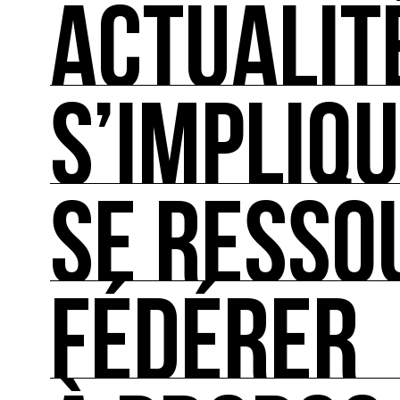
ACTUALIT
S’IMPLIQ
ACTUALITÉS
L'actualité française et internationale des rendez
SE RESSO
S’IMPLIQUER
Les bonnes pratiques, guides et outils pour rédu
FÉDÉRER
SE RESSOURCER
Les ressources théoriques et inspirantes sur les