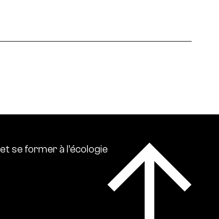
 écologies. Ressource0 relaie l’actualité
lise l’ensemble des références intellectuelles sur
et
se
former
à
l’écologie