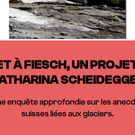
LET À FIESCH, UN PROJE
ATHARINA SCHEIDEGG
ne enquête approfondie sur les anecdo
suisses liées aux glaciers.