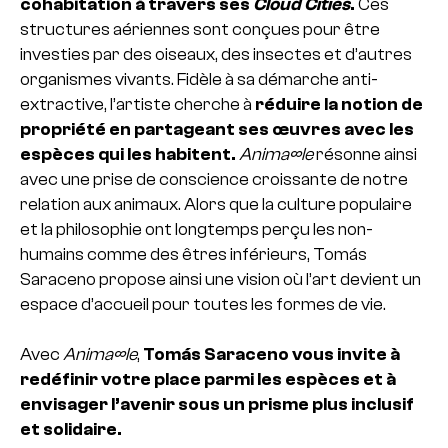
cohabitation à travers ses
Cloud Cities
.
Ces
structures aériennes sont conçues pour être
investies par des oiseaux, des insectes et d’autres
organismes vivants. Fidèle à sa démarche anti-
extractive, l’artiste cherche à
réduire la notion de
propriété en partageant ses œuvres avec les
espèces qui les habitent.
Anima∞le
résonne ainsi
avec une prise de conscience croissante de notre
relation aux animaux. Alors que la culture populaire
et la philosophie ont longtemps perçu les non-
humains comme des êtres inférieurs, Tomás
Saraceno propose ainsi une vision où l’art devient un
espace d’accueil pour toutes les formes de vie.
Avec
Anima∞le
,
Tomás Saraceno vous invite à
redéfinir votre place parmi les espèces et à
envisager l’avenir sous un prisme plus inclusif
et solidaire.