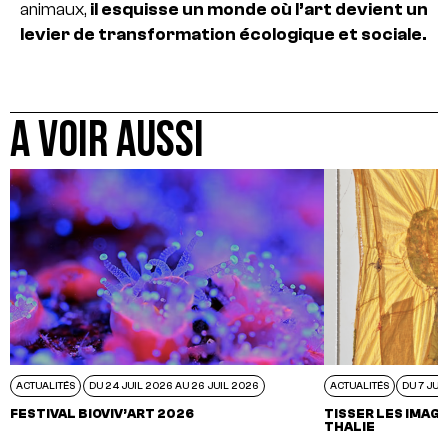
animaux,
il esquisse un monde où l’art devient un
levier de transformation écologique et sociale.
A VOIR AUSSI
ACTUALITÉS
DU 24 JUIL 2026 AU 26 JUIL 2026
ACTUALITÉS
DU 7 JUI
FESTIVAL BIOVIV’ART 2026
TISSER LES IMAGI
THALIE