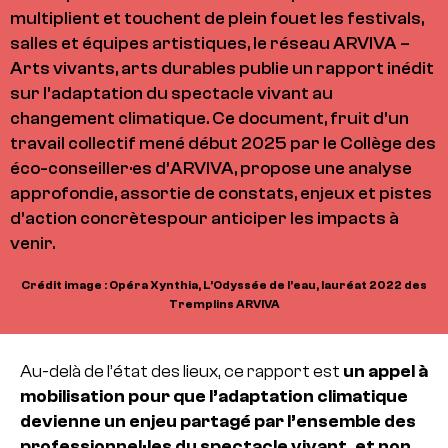
multiplient et touchent de plein fouet les festivals,
salles et équipes artistiques, le réseau ARVIVA –
Arts vivants, arts durables publie un rapport inédit
sur l’adaptation du spectacle vivant au
changement climatique. Ce document, fruit d’un
travail collectif mené début 2025 par le Collège des
éco-conseiller·es d’ARVIVA, propose une analyse
approfondie, assortie de constats, enjeux et pistes
d’action concrètespour anticiper les impacts à
venir.
Crédit image : Opéra Xynthia, L’Odyssée de l’eau, lauréat 2022 des
Tremplins ARVIVA
Au-delà de l’état des lieux, ce rapport est
un appel à
mobilisation pour que l’adaptation climatique
devienne un enjeu partagé par l’ensemble des
professionnel·les du spectacle vivant, et non