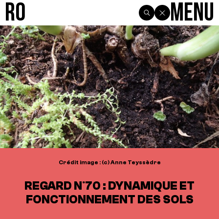
R0
Menu
Crédit image : (c) Anne Teyssèdre
REGARD N°70 : DYNAMIQUE ET
FONCTIONNEMENT DES SOLS