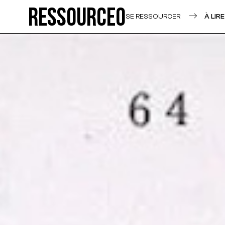
Ressource0
SE RESSOURCER
À LIRE